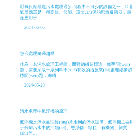
厭氧反應器是污水處理過(guò)程中不可少的設備之一，IC厭
氧反應器是一種高效、節能、環(huán)保的厭氧反應器，廣
泛應用于…
→
2024-06-06
怎么處理總磷超標
作為一名污水處理工程師，面對總磷超標這一棘手問(wèn)
題，需要采取一系列科學(xué)有效的措施來(lái)處理總磷超
標問(wèn)題，總磷…
→
2024-05-29
污水處理中氣浮機的原理
氣浮機是污水處理經(jīng)常用到的污水設備，氣浮機主要用
于分離污水中的油類(lèi)、懸浮物、顆粒、有機物、雜質
(zhì)等…