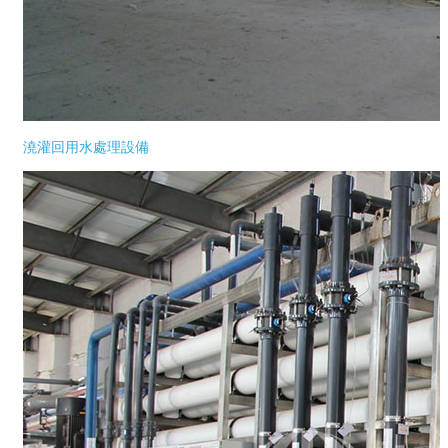
澆灌回用水處理設備