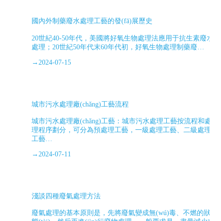
國內外制藥廢水處理工藝的發(fā)展歷史
20世紀40-50年代，美國將好氧生物處理法應用于抗生素廢水
處理；20世紀50年代末60年代初，好氧生物處理制藥廢…
→
2024-07-15
城市污水處理廠(chǎng)工藝流程
城市污水處理廠(chǎng)工藝：城市污水處理工藝按流程和處
理程序劃分，可分為預處理工藝，一級處理工藝、二級處理
工藝…
→
2024-07-11
淺談四種廢氣處理方法
廢氣處理的基本原則是，先將廢氣變成無(wú)毒、不燃的狀