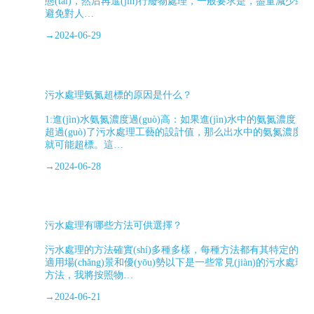
態(tài)，然后再進(jìn)行廢物處理，一般要求是，盡量減少或
避免對人…
→
2024-06-29
污水處理氨氮超標的原因是什么？
1:進(jìn)水氨氮濃度過(guò)高：如果進(jìn)水中的氨氮濃度
超過(guò)了污水處理工藝的設計值，那么出水中的氨氮濃度
就可能超標。這…
→
2024-06-28
污水處理有哪些方法可供選擇？
污水處理的方法確實(shí)多種多樣，每種方法都有其特定的
適用場(chǎng)景和優(yōu)勢以下是一些常見(jiàn)的污水處理
方法，我將按照物…
→
2024-06-21