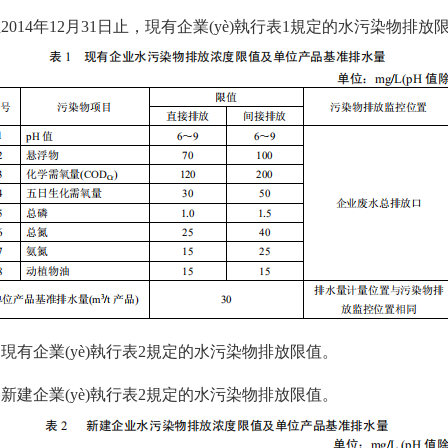
至2014年12月31日止，現有企業(yè)執行表1規定的水污染物排放限
，現有企業(yè)執行表2規定的水污染物排放限值。
，新建企業(yè)執行表2規定的水污染物排放限值。