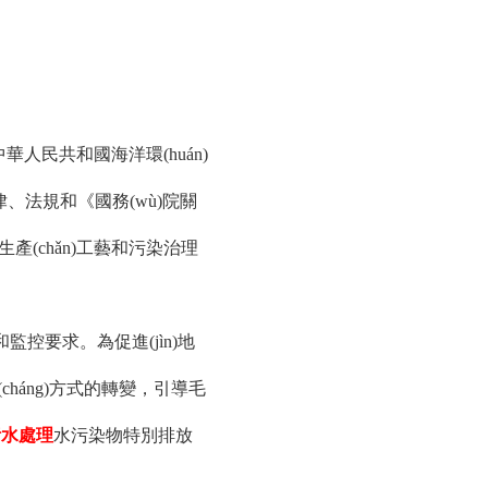
中華人民共和國海洋環(huán)
法律、法規和《國務(wù)院關
n)毛紡生產(chǎn)工藝和污染治理
監控要求。為促進(jìn)地
(cháng)方式的轉變，引導毛
)污水處理
水污染物特別排放