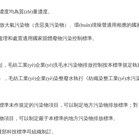
質(zhì)量濃度。
)排放大氣污染物（含惡臭污染物）、環(huán)境噪聲適用相應的國
、處理和處置適用國家固體廢物污染控制標準。
。
日起，毛紡工業(yè)企業(yè)洗毛水污染物排放控制按本標準規定
96），毛紡工業(yè)企業(yè)染整廢水執行《紡織染整工業(yè)
準未作規定的污染物項目，可以制定地方污染物排放標準；對
物項目，可以制定嚴于本標準的地方污染物排放標準。
部科技標準司組織制訂。