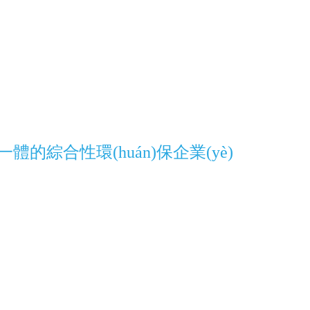
g)于一體的綜合性環(huán)保企業(yè)