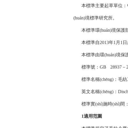
本標準主要起草單位：中國輕工
(huán)境標準研究所。
本標準環(huán)境保護部
本標準自2013年1月1日起實(
本標準由環(huán)境保護
標準號：GB 28937－2
標準名稱(chēng)：毛
英文名稱(chēng)：Discharg
標準實(shí)施時(shí)間：2
1適用范圍