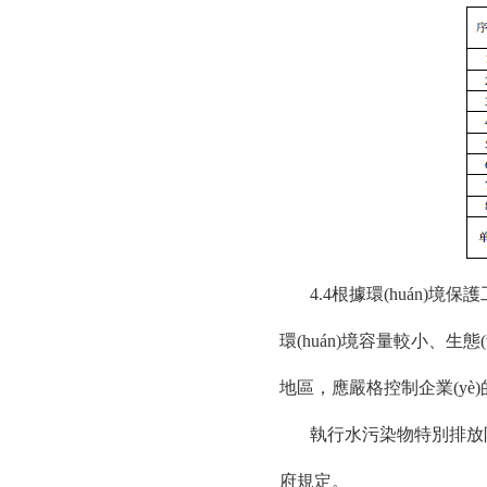
4.4根據環(huán)境保護工
環(huán)境容量較小、
地區，應嚴格控制企業(
執行水污染物特別排放限值的
府規定。