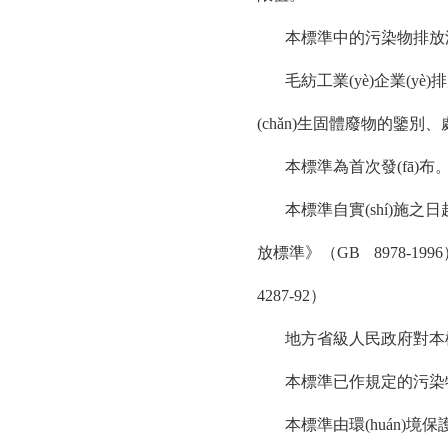
本標準中的污染物排放濃度均為
毛紡工業(yè)企業(yè
(chǎn)生固體廢物的鑒別
本標準為首次發(fā)布
本標準自實(shí)施之
放標準》（GB 8978-19
4287-92）
地方省級人民政府對本標
本標準已作規定的污染
本標準由環(huán)境保護