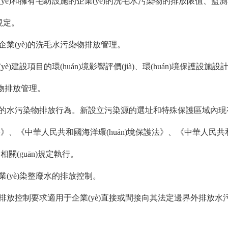
è)和擁有毛紡設施的企業(yè)的洗毛水污染物的排放限值、監測
。
(yè)的洗毛水污染物排放管理。
設項目的環(huán)境影響評價(jià)、環(huán)境保護設施設計
物排放管理。
污染物排放行為。新設立污染源的選址和特殊保護區域內現有污
、《中華人民共和國海洋環(huán)境保護法》、《中華人民共和國環
guān)規定執行。
è)染整廢水的排放控制。
放控制要求適用于企業(yè)直接或間接向其法定邊界外排放水污染物