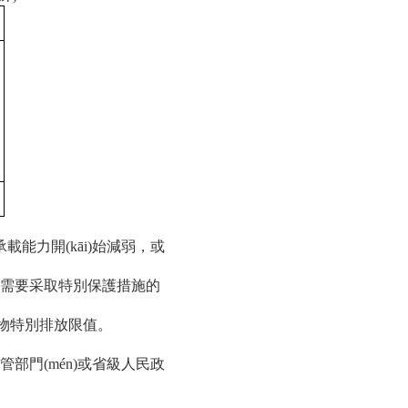
載能力開(kāi)始減弱，或
wèn)題而需要采取特別保護措施的
污染物特別排放限值。
政主管部門(mén)或省級人民政