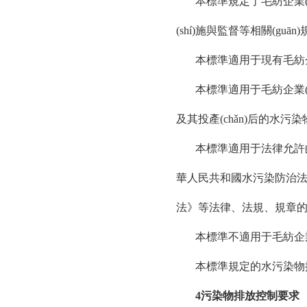
本標準規定了毛紡企業(y
(shí)施與監督等相關(guān)規定
本標準適用于現有毛紡企業
本標準適用于毛紡企業(yè)建
及其投產(chǎn)后的水污染
本標準適用于法律允許的水
華人民共和國水污染防治法》
法》等法律、法規、規章的相關(
本標準不適用于毛紡企業(y
本標準規定的水污染物排
4污染物排放控制要求