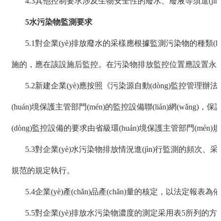
4.3其他控制要求涉及生物安全性的廢水、廢液等須進(jì
5水污染物監測要求
5.1對企業(yè)排放廢水的采樣應根據監測污染物的種類(lèi)
施的，應在該設施后監控。在污染物排放監控位置應設置
5.2新建企業(yè)應按照《污染源自動(dòng)監控管理辦
(huán)境保護主管部門(mén)的監控設備聯(lián)網(wǎng)
(dòng)監控設備的要求由省級環(huán)境保護主管部門(mén)規
5.3對企業(yè)水污染物排放情況進(jìn)行監測的頻次、采樣
規范的規定執行。
5.4企業(yè)產(chǎn)品產(chǎn)量的核定，以法定報表為依
5.5對企業(yè)排放水污染物濃度的測定采用表5所列的方