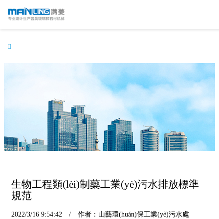

生物工程類(lèi)制藥工業(yè)污水排放標準
規范
2022/3/16 9:54:42 / 作者：山藝環(huán)保工業(yè)污水處