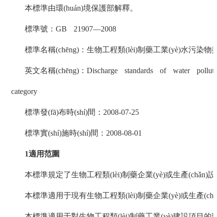
本標準由環(huán)境保護部解釋。
標準號：GB 21907—2008
標準名稱(chēng)：生物工程類(lèi)制藥工業(yè)水污染
英文名稱(chēng)：Discharge standards of water pollutants
category
標準發(fā)布時(shí)間：2008-07-25
標準實(shí)施時(shí)間：2008-08-01
1適用范圍
本標準規定了生物工程類(lèi)制藥企業(yè)或生產(chǎn)設施
本標準適用于現有生物工程類(lèi)制藥企業(yè)或生產(c
本標準適用于對生物工程類(lèi)制藥工業(yè)建設項目的環(h