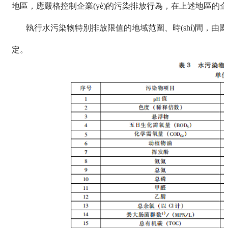
地區，應嚴格控制企業(yè)的污染排放行為，在上述地區的
執行水污染物特別排放限值的地域范圍、時(shí)間，由國務
定。